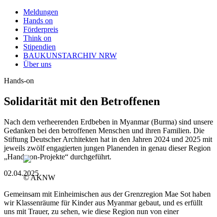
Meldungen
Hands on
Förderpreis
Think on
Stipendien
BAUKUNSTARCHIV NRW
Über uns
Hands-on
Solidarität mit den Betroffenen
Nach dem verheerenden Erdbeben in Myanmar (Burma) sind unsere
Gedanken bei den betroffenen Menschen und ihren Familien. Die
Stiftung Deutscher Architekten hat in den Jahren 2024 und 2025 mit
jeweils zwölf engagierten jungen Planenden in genau dieser Region
„Hands-on-Projekte“ durchgeführt.
02.04.2025
© AKNW
Gemeinsam mit Einheimischen aus der Grenzregion Mae Sot haben
wir Klassenräume für Kinder aus Myanmar gebaut, und es erfüllt
uns mit Trauer, zu sehen, wie diese Region nun von einer