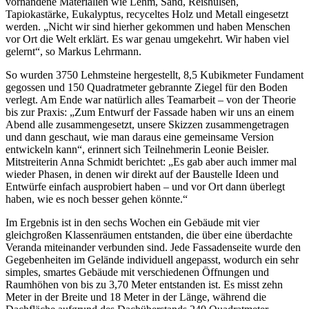
vorhandene Materialien wie Lehm, Sand, Reishülsen,
Tapiokastärke, Eukalyptus, recyceltes Holz und Metall eingesetzt
werden. „Nicht wir sind hierher gekommen und haben Menschen
vor Ort die Welt erklärt. Es war genau umgekehrt. Wir haben viel
gelernt“, so Markus Lehrmann.
So wurden 3750 Lehmsteine hergestellt, 8,5 Kubikmeter Fundament
gegossen und 150 Quadratmeter gebrannte Ziegel für den Boden
verlegt. Am Ende war natürlich alles Teamarbeit – von der Theorie
bis zur Praxis: „Zum Entwurf der Fassade haben wir uns an einem
Abend alle zusammengesetzt, unsere Skizzen zusammengetragen
und dann geschaut, wie man daraus eine gemeinsame Version
entwickeln kann“, erinnert sich Teilnehmerin Leonie Beisler.
Mitstreiterin Anna Schmidt berichtet: „Es gab aber auch immer mal
wieder Phasen, in denen wir direkt auf der Baustelle Ideen und
Entwürfe einfach ausprobiert haben – und vor Ort dann überlegt
haben, wie es noch besser gehen könnte.“
Im Ergebnis ist in den sechs Wochen ein Gebäude mit vier
gleichgroßen Klassenräumen entstanden, die über eine überdachte
Veranda miteinander verbunden sind. Jede Fassadenseite wurde den
Gegebenheiten im Gelände individuell angepasst, wodurch ein sehr
simples, smartes Gebäude mit verschiedenen Öffnungen und
Raumhöhen von bis zu 3,70 Meter entstanden ist. Es misst zehn
Meter in der Breite und 18 Meter in der Länge, während die