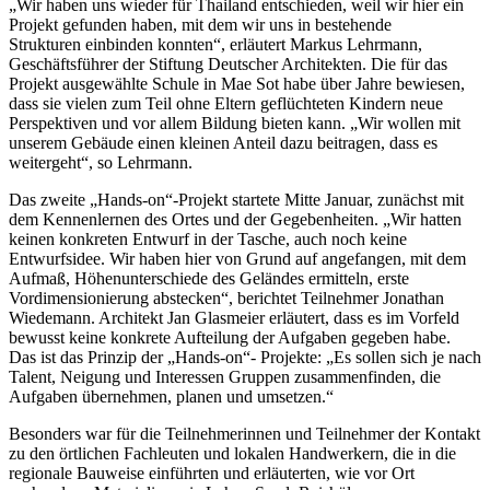
„Wir haben uns wieder für Thailand entschieden, weil wir hier ein
Projekt gefunden haben, mit dem wir uns in bestehende
Strukturen einbinden konnten“, erläutert Markus Lehrmann,
Geschäftsführer der Stiftung Deutscher Architekten. Die für das
Projekt ausgewählte Schule in Mae Sot habe über Jahre bewiesen,
dass sie vielen zum Teil ohne Eltern geflüchteten Kindern neue
Perspektiven und vor allem Bildung bieten kann. „Wir wollen mit
unserem Gebäude einen kleinen Anteil dazu beitragen, dass es
weitergeht“, so Lehrmann.
Das zweite „Hands-on“-Projekt startete Mitte Januar, zunächst mit
dem Kennenlernen des Ortes und der Gegebenheiten. „Wir hatten
keinen konkreten Entwurf in der Tasche, auch noch keine
Entwurfsidee. Wir haben hier von Grund auf angefangen, mit dem
Aufmaß, Höhenunterschiede des Geländes ermitteln, erste
Vordimensionierung abstecken“, berichtet Teilnehmer Jonathan
Wiedemann. Architekt Jan Glasmeier erläutert, dass es im Vorfeld
bewusst keine konkrete Aufteilung der Aufgaben gegeben habe.
Das ist das Prinzip der „Hands-on“- Projekte: „Es sollen sich je nach
Talent, Neigung und Interessen Gruppen zusammenfinden, die
Aufgaben übernehmen, planen und umsetzen.“
Besonders war für die Teilnehmerinnen und Teilnehmer der Kontakt
zu den örtlichen Fachleuten und lokalen Handwerkern, die in die
regionale Bauweise einführten und erläuterten, wie vor Ort