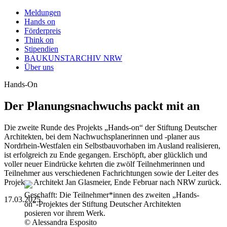
Meldungen
Hands on
Förderpreis
Think on
Stipendien
BAUKUNSTARCHIV NRW
Über uns
Hands-On
Der Planungsnachwuchs packt mit an
Die zweite Runde des Projekts „Hands-on“ der Stiftung Deutscher
Architekten, bei dem Nachwuchsplanerinnen und -planer aus
Nordrhein-Westfalen ein Selbstbauvorhaben im Ausland realisieren,
ist erfolgreich zu Ende gegangen. Erschöpft, aber glücklich und
voller neuer Eindrücke kehrten die zwölf Teilnehmerinnen und
Teilnehmer aus verschiedenen Fachrichtungen sowie der Leiter des
Projekts, Architekt Jan Glasmeier, Ende Februar nach NRW zurück.
Geschafft: Die Teilnehmer*innen des zweiten „Hands-
17.03.2025
on“-Projektes der Stiftung Deutscher Architekten
posieren vor ihrem Werk.
© Alessandra Esposito