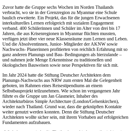
Zuvor hatte die Gruppe sechs Wochen im Norden Thailands
verbracht, wo sie in der Grenzregion zu Myanmar eine Schule
baulich erweiterte. Ein Projekt, das für die jungen Erwachsenen
interkulturelles Lernen erfolgreich mit sozialem Engagement
verband. 400 Schülerinnen und Schüler im Alter von drei bis 17
Jahren, die aus Krisenregionen in Myanmar flüchten mussten,
verfügen jetzt über vier neue Klassenräume zum Lernen und Leben.
Und die Absolventinnen, Junior- Mitglieder der AKNW sowie
Nachwuchs- Planerinnen profitierten von reichlich Erfahrung mit so
ganz anderen Planungs und Bau- Bedingungen als hierzulande –
und nahmen jede Menge Erkenntnisse zu traditionellen und
ökologischen Bauweisen sowie neue Perspektiven für sich mit.
Im Jahr 2024 hatte die Stiftung Deutscher Architekten dem
Planungs-Nachwuchs aus NRW zum ersten Mal die Gelegenheit
geboten, im Rahmen eines Reisestipendiums an einem
Selbstbauprojekt teilzunehmen. Wie schon im vergangenen Jahr
führte es die Gruppe um Jan Glasmeier, Inhaber des
Architekturbüros Simple Architecture (London/Gelsenkirchen),
wieder nach Thailand. Grund war, dass die geknüpften Kontakte
weiter genutzt werden konnten. Denn die Stiftung Deutscher
Architekten wollte sicher sein, mit ihrem Vorhaben auf erfolgreichen
Fundamenten aufzubauen.