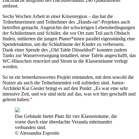
Dachfläche aufgrund des Dachüberstands 240 Quadratmeter
umfasst.
Sechs Wochen Arbeit in einer Krisenregion – das hat die
Teilnehmerinnen und Teilnehmer des „Hands-on“-Projektes auch
betroffen gemacht. Angesichts der schwierigen Lebensbedingungen
der Schülerinnen und Schüler, die vor Ort zum Teil auch Obdach
finden, initiierten die jungen Planer*innen parallel eigenständig eine
Spendenaktion, um die Schlafräume der Kinder zu verbessern.
Dank einer Spende des „Old Table Düsseldorf“ konnten zudem
Tanks zur Wasserversorgung installiert, neue Tafeln angeschafft, das
WC-Häuschen renoviert und Strom in die Klassenräume verlegt
werden.
So ist ein bemerkenswertes Projekt entstanden, mit dem sowohl die
Nutzer als auch die Teilnehmenden voll zufrieden sind. Junior-
Architekt Kai Giesler bringt es auf den Punkt: „Es war eine sehr
intensive Zeit, und wir sind stolz auf das, was wir hier geschafft und
gelernt haben.“
Das Gebäude bietet Platz für vier Klassenräume, die
vorne durch eine überdachte Veranda miteinander
verbunden sind.
© Alessandra Esposito