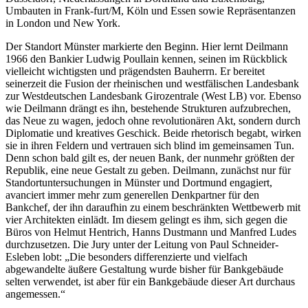
Umbauten in Frank-furt/M, Köln und Essen sowie Repräsentanzen
in London und New York.
Der Standort Münster markierte den Beginn. Hier lernt Deilmann
1966 den Bankier Ludwig Poullain kennen, seinen im Rückblick
vielleicht wichtigsten und prägendsten Bauherrn. Er bereitet
seinerzeit die Fusion der rheinischen und westfälischen Landesbank
zur Westdeutschen Landesbank Girozentrale (West LB) vor. Ebenso
wie Deilmann drängt es ihn, bestehende Strukturen aufzubrechen,
das Neue zu wagen, jedoch ohne revolutionären Akt, sondern durch
Diplomatie und kreatives Geschick. Beide rhetorisch begabt, wirken
sie in ihren Feldern und vertrauen sich blind im gemeinsamen Tun.
Denn schon bald gilt es, der neuen Bank, der nunmehr größten der
Republik, eine neue Gestalt zu geben. Deilmann, zunächst nur für
Standortuntersuchungen in Münster und Dortmund engagiert,
avanciert immer mehr zum generellen Denkpartner für den
Bankchef, der ihn daraufhin zu einem beschränkten Wettbewerb mit
vier Architekten einlädt. Im diesem gelingt es ihm, sich gegen die
Büros von Helmut Hentrich, Hanns Dustmann und Manfred Ludes
durchzusetzen. Die Jury unter der Leitung von Paul Schneider-
Esleben lobt: „Die besonders differenzierte und vielfach
abgewandelte äußere Gestaltung wurde bisher für Bankgebäude
selten verwendet, ist aber für ein Bankgebäude dieser Art durchaus
angemessen.“