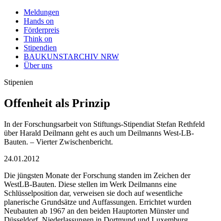
Meldungen
Hands on
Förderpreis
Think on
Stipendien
BAUKUNSTARCHIV NRW
Über uns
Stipenien
Offenheit als Prinzip
In der Forschungsarbeit von Stiftungs-Stipendiat Stefan Rethfeld
über Harald Deilmann geht es auch um Deilmanns West-LB-
Bauten. – Vierter Zwischenbericht.
24.01.2012
Die jüngsten Monate der Forschung standen im Zeichen der
WestLB-Bauten. Diese stellen im Werk Deilmanns eine
Schlüsselposition dar, verweisen sie doch auf wesentliche
planerische Grundsätze und Auffassungen. Errichtet wurden
Neubauten ab 1967 an den beiden Hauptorten Münster und
Düsseldorf, Niederlassungen in Dortmund und Luxemburg,