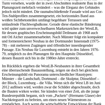
Turm versehen, wurde der in zwei Abschnitten realisierte Bau in der
Planungszeit mehrfach verändert – was die Eleganz des Gebäudes
jedoch nicht mindert. Die raumabschließende Fassade wird aus Cor-
Ten-Stahlprofilen zusammengesetzt, ein horizontales Band aus
weißen Sichtbetonteilen umfängt begehbare Terrassen und
umlaufende Fluchtwegbalkone. Gerade diese elastische Bänderung
wird später zum unverwechselbaren Markenzeichen der WestLB,
für dessen graphisches Erscheinungsbild Deilmann ab 1968 auch
mit Otl Aicher zusammenarbeitet. Nach Münster folgt ein kompakter
und formenreicherer Neubau in der Dortmunder Innenstadt (1975-
78) – mit mehreren Zugängen und öffentlicher innenliegender
Passage. Ein Neubau für Luxemburg entsteht in den Jahren 1976-
79, zeitgleich zu den Planungen für den Hauptsitz Düsseldorf,
dessen Bauzeit sich bis in die 1980er-Jahre erstreckt.
Im Rückblick ergeben die WestLB-Neubauten in ihrer Gesamtheit
eine überraschende Bauausstellung, zeigen sie doch bei gleichem
Erscheinungsbild ein Panorama unterschiedlicher Haustypen:
Münster – die Landschaft, Dortmund – die Skulptur, Düsseldorf –
der Block, Luxemburg – die Villa. Wenn sich die West LB im Juni
2012 auflösen wird, werden zwar die Schilder abgeschraubt, doch
die Bauten wirken weiter. Sie künden von einer Zeit, als die junge
Bundesrepublik begann, sich vom „Packeis“ (Hermann Glaser) der
Nachkriegszeit zu befreien, um einen neuen Wärmestrom zu
ermöglichen. Auch wenn die wirtschaftliche Entwicklung der Bank