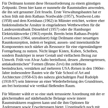
Für Deilmann kommt diese Herausforderung zu einem günstigen
Zeitpunkt. Denn hier kann er nunmehr die Raumstudien anwenden,
die ihn seit geraumer Zeit fesseln. Erste Verwaltungsbauten hat er
schon früh mit dem Rathaus Nordwalde (1957), Nordwest-Lotto
(1958) und dem Kreishaus (1962) in Münster errichtet, weitere eher
funktionalistische Ansätze in eingeladenen Wettbewerben für die
Landeszentralbank Düsseldorf (1957) oder die Hamburger
Elektrizitätswerke (1963) erprobt. Bereits beim Rathaus-Projekt
Leverkusen (1964, unrealisiert) folgt Deilmann einer neuartigen
Raumkonzeption, indem er beginnt, aussen- und innenräumliche
Komponenten noch stärker als Ressource für eine eigenständigere
Formgebung zu nutzen. Nicht länger Kisten, Kuben, Scheiben,
sondern Baukörper in neuer Gestalt und vielfachem Bezug zur
Umwelt. Früh von Alvar Aalto beeinflusst, dessen „themengetreuen,
antiakademischen“ Formen (Bruno Zevi) ihn zeitlebens
beeindrucken, verstärken auf mehreren USA-Reisen in den 1960er-
Jahre insbesondere Bauten wie die Yale School of Art and
Architecture (1958-63) des nahezu gleichaltrigen Paul Rudolph
(1918-97) sein Interesse an einer Wiederbefreiung des Grundrisses,
am frei horizontal wie vertikal fließenden Raum.
Für Münster wählt er so eine stark terrassierte Anordnung mit der er
gleichermaßen auf städtebauliche Belange sowie innere
Raumstrukturen reagieren kann und die ihm Optionen für
Änderungen sowie Erweiterungen bietet. Ursprünglich noch mit