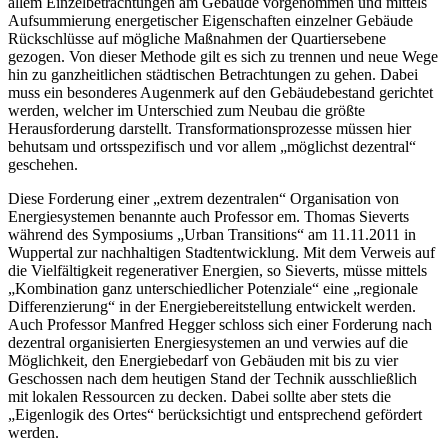
allem Einzelbetrachtungen am Gebäude vorgenommen und mittels
Aufsummierung energetischer Eigenschaften einzelner Gebäude
Rückschlüsse auf mögliche Maßnahmen der Quartiersebene
gezogen. Von dieser Methode gilt es sich zu trennen und neue Wege
hin zu ganzheitlichen städtischen Betrachtungen zu gehen. Dabei
muss ein besonderes Augenmerk auf den Gebäudebestand gerichtet
werden, welcher im Unterschied zum Neubau die größte
Herausforderung darstellt. Transformationsprozesse müssen hier
behutsam und ortsspezifisch und vor allem „möglichst dezentral“
geschehen.
Diese Forderung einer „extrem dezentralen“ Organisation von
Energiesystemen benannte auch Professor em. Thomas Sieverts
während des Symposiums „Urban Transitions“ am 11.11.2011 in
Wuppertal zur nachhaltigen Stadtentwicklung. Mit dem Verweis auf
die Vielfältigkeit regenerativer Energien, so Sieverts, müsse mittels
„Kombination ganz unterschiedlicher Potenziale“ eine „regionale
Differenzierung“ in der Energiebereitstellung entwickelt werden.
Auch Professor Manfred Hegger schloss sich einer Forderung nach
dezentral organisierten Energiesystemen an und verwies auf die
Möglichkeit, den Energiebedarf von Gebäuden mit bis zu vier
Geschossen nach dem heutigen Stand der Technik ausschließlich
mit lokalen Ressourcen zu decken. Dabei sollte aber stets die
„Eigenlogik des Ortes“ berücksichtigt und entsprechend gefördert
werden.