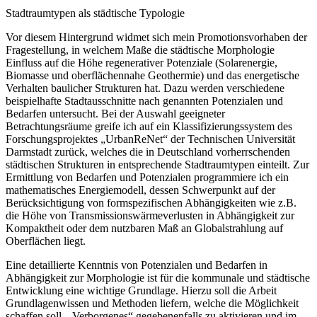
Stadtraumtypen als städtische Typologie
Vor diesem Hintergrund widmet sich mein Promotionsvorhaben der
Fragestellung, in welchem Maße die städtische Morphologie
Einfluss auf die Höhe regenerativer Potenziale (Solarenergie,
Biomasse und oberflächennahe Geothermie) und das energetische
Verhalten baulicher Strukturen hat. Dazu werden verschiedene
beispielhafte Stadtausschnitte nach genannten Potenzialen und
Bedarfen untersucht. Bei der Auswahl geeigneter
Betrachtungsräume greife ich auf ein Klassifizierungssystem des
Forschungsprojektes „UrbanReNet“ der Technischen Universität
Darmstadt zurück, welches die in Deutschland vorherrschenden
städtischen Strukturen in entsprechende Stadtraumtypen einteilt. Zur
Ermittlung von Bedarfen und Potenzialen programmiere ich ein
mathematisches Energiemodell, dessen Schwerpunkt auf der
Berücksichtigung von formspezifischen Abhängigkeiten wie z.B.
die Höhe von Transmissionswärmeverlusten in Abhängigkeit zur
Kompaktheit oder dem nutzbaren Maß an Globalstrahlung auf
Oberflächen liegt.
Eine detaillierte Kenntnis von Potenzialen und Bedarfen in
Abhängigkeit zur Morphologie ist für die kommunale und städtische
Entwicklung eine wichtige Grundlage. Hierzu soll die Arbeit
Grundlagenwissen und Methoden liefern, welche die Möglichkeit
schaffen soll, „Verborgenes“ gegebenenfalls zu aktivieren und im