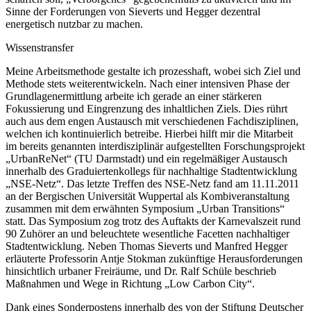
Sinne der Forderungen von Sieverts und Hegger dezentral
energetisch nutzbar zu machen.
Wissenstransfer
Meine Arbeitsmethode gestalte ich prozesshaft, wobei sich Ziel und
Methode stets weiterentwickeln. Nach einer intensiven Phase der
Grundlagenermittlung arbeite ich gerade an einer stärkeren
Fokussierung und Eingrenzung des inhaltlichen Ziels. Dies rührt
auch aus dem engen Austausch mit verschiedenen Fachdisziplinen,
welchen ich kontinuierlich betreibe. Hierbei hilft mir die Mitarbeit
im bereits genannten interdisziplinär aufgestellten Forschungsprojekt
„UrbanReNet“ (TU Darmstadt) und ein regelmäßiger Austausch
innerhalb des Graduiertenkollegs für nachhaltige Stadtentwicklung
„NSE-Netz“. Das letzte Treffen des NSE-Netz fand am 11.11.2011
an der Bergischen Universität Wuppertal als Kombiveranstaltung
zusammen mit dem erwähnten Symposium „Urban Transitions“
statt. Das Symposium zog trotz des Auftakts der Karnevalszeit rund
90 Zuhörer an und beleuchtete wesentliche Facetten nachhaltiger
Stadtentwicklung. Neben Thomas Sieverts und Manfred Hegger
erläuterte Professorin Antje Stokman zukünftige Herausforderungen
hinsichtlich urbaner Freiräume, und Dr. Ralf Schüle beschrieb
Maßnahmen und Wege in Richtung „Low Carbon City“.
Dank eines Sonderpostens innerhalb des von der Stiftung Deutscher