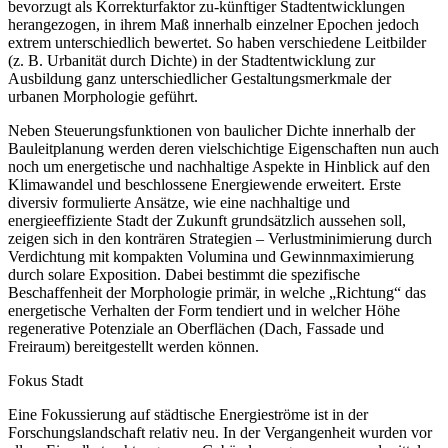
bevorzugt als Korrekturfaktor zu-künftiger Stadtentwicklungen
herangezogen, in ihrem Maß innerhalb einzelner Epochen jedoch
extrem unterschiedlich bewertet. So haben verschiedene Leitbilder
(z. B. Urbanität durch Dichte) in der Stadtentwicklung zur
Ausbildung ganz unterschiedlicher Gestaltungsmerkmale der
urbanen Morphologie geführt.
Neben Steuerungsfunktionen von baulicher Dichte innerhalb der
Bauleitplanung werden deren vielschichtige Eigenschaften nun auch
noch um energetische und nachhaltige Aspekte in Hinblick auf den
Klimawandel und beschlossene Energiewende erweitert. Erste
diversiv formulierte Ansätze, wie eine nachhaltige und
energieeffiziente Stadt der Zukunft grundsätzlich aussehen soll,
zeigen sich in den konträren Strategien – Verlustminimierung durch
Verdichtung mit kompakten Volumina und Gewinnmaximierung
durch solare Exposition. Dabei bestimmt die spezifische
Beschaffenheit der Morphologie primär, in welche „Richtung“ das
energetische Verhalten der Form tendiert und in welcher Höhe
regenerative Potenziale an Oberflächen (Dach, Fassade und
Freiraum) bereitgestellt werden können.
Fokus Stadt
Eine Fokussierung auf städtische Energieströme ist in der
Forschungslandschaft relativ neu. In der Vergangenheit wurden vor