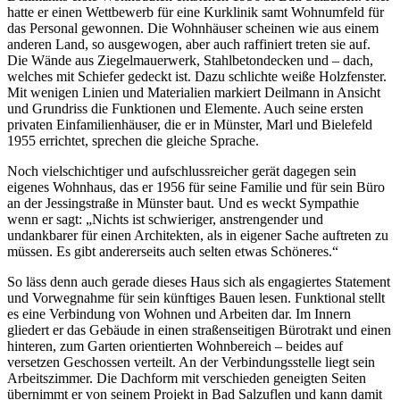
hatte er einen Wettbewerb für eine Kurklinik samt Wohnumfeld für
das Personal gewonnen. Die Wohnhäuser scheinen wie aus einem
anderen Land, so ausgewogen, aber auch raffiniert treten sie auf.
Die Wände aus Ziegelmauerwerk, Stahlbetondecken und – dach,
welches mit Schiefer gedeckt ist. Dazu schlichte weiße Holzfenster.
Mit wenigen Linien und Materialien markiert Deilmann in Ansicht
und Grundriss die Funktionen und Elemente. Auch seine ersten
privaten Einfamilienhäuser, die er in Münster, Marl und Bielefeld
1955 errichtet, sprechen die gleiche Sprache.
Noch vielschichtiger und aufschlussreicher gerät dagegen sein
eigenes Wohnhaus, das er 1956 für seine Familie und für sein Büro
an der Jessingstraße in Münster baut. Und es weckt Sympathie
wenn er sagt: „Nichts ist schwieriger, anstrengender und
undankbarer für einen Architekten, als in eigener Sache auftreten zu
müssen. Es gibt andererseits auch selten etwas Schöneres.“
So läss denn auch gerade dieses Haus sich als engagiertes Statement
und Vorwegnahme für sein künftiges Bauen lesen. Funktional stellt
es eine Verbindung von Wohnen und Arbeiten dar. Im Innern
gliedert er das Gebäude in einen straßenseitigen Bürotrakt und einen
hinteren, zum Garten orientierten Wohnbereich – beides auf
versetzen Geschossen verteilt. An der Verbindungsstelle liegt sein
Arbeitszimmer. Die Dachform mit verschieden geneigten Seiten
übernimmt er von seinem Projekt in Bad Salzuflen und kann damit