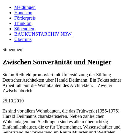
Meldungen
Hands on
Förderpreis
Think on
Stipendien
BAUKUNSTARCHIV NRW
Über uns
Stipendien
Zwischen Souveränität und Neugier
Stefan Rethfeld promoviert mit Unterstützung der Stiftung
Deutscher Architekten über Harald Deilmann. Ein Fokus seiner
Arbeit fällt auf die Wohnbauten des Architekten. – Zweiter
Zwischenbericht.
25.10.2010
Es sind vor allem Wohnbauten, die das Frühwerk (1955-1975)
Harald Deilmanns charakterisieren. Neben zahlreichen
Wohnanlagen und Siedlungen sind es allein über achtzig
Einfamilienhäuser, die er für Unternehmer, Wissenschaftler und
Selbstständige vorwiegend im Raum Münster und Westfalen,