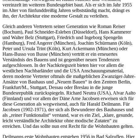
vereinzelt im weiteren Bundesgebiet baut. Als er sich im Jahr 1955
im Alter von fünfunddreißig Jahren selbstständig macht, drängt es
ihn, der Architektur eine moderne Gestalt zu verleihen.
Gleich anderen Vertretern seiner Generation wie Roman Reiser
(Bochum), Paul Schneider-Esleben (Düsseldorf), Hans Kammerer
und Walter Belz (Stuttgart), Friedrich und Ingeborg Spengelin
(Hamburg), Fred Angerer (München), Joachim Schürmann (Köln),
Peter und Ursula Trint (Köln), Kurt Ackermann (München) oder
Hans-Busso von Busse (München) vertritt er ein erneuertes
Verständnis des Bauens und ist gegenüber neuen Tendenzen
aufgeschlossen. In der Nachkriegszeit bieten hier vor allem die
westlichen Nachbarländer und die USA Anschauungsmaterial,
deren moderne Vertreter oftmals die maßgeblichen Zwanziger-Jahre-
Ansätze von Bauhaus und „Neuem Bauen“ in den Zentren Berlin,
Frankfurt/M., Stuttgart, Dessau oder Breslau in die junge
Bundesrepublik zurückspiegeln. Richard Neutra (USA), Alvar Aalto
(Finnland) und vor allem der Däne Arne Jacobsen erweisen sich für
diese Generation als wegweisend, auch für Harald Deilmann. Für
Jacobsen (1902-1971), der sich als Bewunderer des Bauhauses und
als „reiner Funktionalist“ verstand, war es ein Ziel, „klare, gesunde,
leicht verständliche Architektur ohne modische Zutaten“ zu
erreichen. Und das sollte nun erst Recht für die Wohnbauten gelten.
Deilmanns erste Wohnbauten entstehen 1956 in Bad Salzuflen. Hier