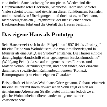
eine örtliche Satteldachvorgabe umspielen. Wieder sind die
Hauptbaustoffe roter Backstein, Sichtbeton, Holz und Schiefer.
Vieles scheint logisch und geklärt an diesen funktionalen, formalen
und konstruktiven Überlegungen, und doch ist es, so Deilmann,
nicht weniger als ein „Organismus“ der hier zu einer neuen
Baukörperform führt und die Gestalt des Hauses bestimmt.
Das eigene Haus als Prototyp
Sein Haus erweist sich in den Folgejahren 1957-64 als „Prototyp“
für eine Reihe von Wohnhäusern, die von ihm überwiegend in
Münster als eine Art „Case Studies“ entstehen. Die Häuser eint die
durchgängige Handschrift einer „gediegenen Backsteinmoderne“
(Wolfgang Pehnt), da sie auf ein gemeinsames Formen- und
Materialvokabular zurückgreifen, und doch findet jedes einzelne
durch seine spezifischen Rahmenbedingungen (Kontext,
Raumprogramm) zu einem eigenen Charakter.
Beispielhaft sei hier das Wohnhaus Görtz genannt. Gebaut seinerzeit
für eine Mutter mit ihrem erwachsenen Sohn zeigt es sich als
gemeinsame Adresse zur Straße, bietet im Innern jedoch zwei
gleiche Wohneinheiten übereinander mit gemeinsamer
Zwischenebene.