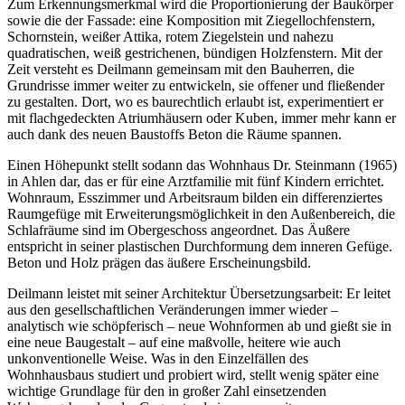
Zum Erkennungsmerkmal wird die Proportionierung der Baukörper
sowie die der Fassade: eine Komposition mit Ziegellochfenstern,
Schornstein, weißer Attika, rotem Ziegelstein und nahezu
quadratischen, weiß gestrichenen, bündigen Holzfenstern. Mit der
Zeit versteht es Deilmann gemeinsam mit den Bauherren, die
Grundrisse immer weiter zu entwickeln, sie offener und fließender
zu gestalten. Dort, wo es baurechtlich erlaubt ist, experimentiert er
mit flachgedeckten Atriumhäusern oder Kuben, immer mehr kann er
auch dank des neuen Baustoffs Beton die Räume spannen.
Einen Höhepunkt stellt sodann das Wohnhaus Dr. Steinmann (1965)
in Ahlen dar, das er für eine Arztfamilie mit fünf Kindern errichtet.
Wohnraum, Esszimmer und Arbeitsraum bilden ein differenziertes
Raumgefüge mit Erweiterungsmöglichkeit in den Außenbereich, die
Schlafräume sind im Obergeschoss angeordnet. Das Äußere
entspricht in seiner plastischen Durchformung dem inneren Gefüge.
Beton und Holz prägen das äußere Erscheinungsbild.
Deilmann leistet mit seiner Architektur Übersetzungsarbeit: Er leitet
aus den gesellschaftlichen Veränderungen immer wieder –
analytisch wie schöpferisch – neue Wohnformen ab und gießt sie in
eine neue Baugestalt – auf eine maßvolle, heitere wie auch
unkonventionelle Weise. Was in den Einzelfällen des
Wohnhausbaus studiert und probiert wird, stellt wenig später eine
wichtige Grundlage für den in großer Zahl einsetzenden