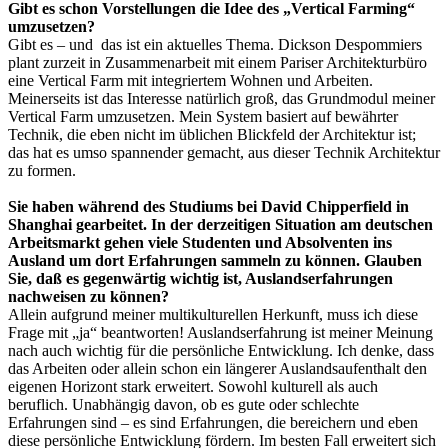
Gibt es schon Vorstellungen die Idee des „Vertical Farming“
umzusetzen?
Gibt es – und das ist ein aktuelles Thema. Dickson Despommiers
plant zurzeit in Zusammenarbeit mit einem Pariser Architekturbüro
eine Vertical Farm mit integriertem Wohnen und Arbeiten.
Meinerseits ist das Interesse natürlich groß, das Grundmodul meiner
Vertical Farm umzusetzen. Mein System basiert auf bewährter
Technik, die eben nicht im üblichen Blickfeld der Architektur ist;
das hat es umso spannender gemacht, aus dieser Technik Architektur
zu formen.
Sie haben während des Studiums bei David Chipperfield in
Shanghai gearbeitet. In der derzeitigen Situation am deutschen
Arbeitsmarkt gehen viele Studenten und Absolventen ins
Ausland um dort Erfahrungen sammeln zu können. Glauben
Sie, daß es gegenwärtig wichtig ist, Auslandserfahrungen
nachweisen zu können?
Allein aufgrund meiner multikulturellen Herkunft, muss ich diese
Frage mit „ja“ beantworten! Auslandserfahrung ist meiner Meinung
nach auch wichtig für die persönliche Entwicklung. Ich denke, dass
das Arbeiten oder allein schon ein längerer Auslandsaufenthalt den
eigenen Horizont stark erweitert. Sowohl kulturell als auch
beruflich. Unabhängig davon, ob es gute oder schlechte
Erfahrungen sind – es sind Erfahrungen, die bereichern und eben
diese persönliche Entwicklung fördern. Im besten Fall erweitert sich