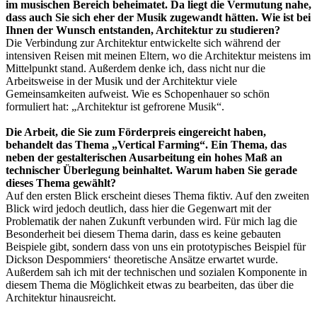
im musischen Bereich beheimatet. Da liegt die Vermutung nahe,
dass auch Sie sich eher der Musik zugewandt hätten. Wie ist bei
Ihnen der Wunsch entstanden, Architektur zu studieren?
Die Verbindung zur Architektur entwickelte sich während der
intensiven Reisen mit meinen Eltern, wo die Architektur meistens im
Mittelpunkt stand. Außerdem denke ich, dass nicht nur die
Arbeitsweise in der Musik und der Architektur viele
Gemeinsamkeiten aufweist. Wie es Schopenhauer so schön
formuliert hat: „Architektur ist gefrorene Musik“.
Die Arbeit, die Sie zum Förderpreis eingereicht haben,
behandelt das Thema „Vertical Farming“. Ein Thema, das
neben der gestalterischen Ausarbeitung ein hohes Maß an
technischer Überlegung beinhaltet. Warum haben Sie gerade
dieses Thema gewählt?
Auf den ersten Blick erscheint dieses Thema fiktiv. Auf den zweiten
Blick wird jedoch deutlich, dass hier die Gegenwart mit der
Problematik der nahen Zukunft verbunden wird. Für mich lag die
Besonderheit bei diesem Thema darin, dass es keine gebauten
Beispiele gibt, sondern dass von uns ein prototypisches Beispiel für
Dickson Despommiers‘ theoretische Ansätze erwartet wurde.
Außerdem sah ich mit der technischen und sozialen Komponente in
diesem Thema die Möglichkeit etwas zu bearbeiten, das über die
Architektur hinausreicht.