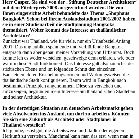
Herr Casper, Sie sind von der „Stiftung Deutscher Architekten“
mit dem Förderpreis 2008 ausgezeichnet worden. Die von
Ihnen eingereichte Arbeit behandelte das Thema „Shophaus
Bangkok“. Schon bei Ihrem Auslandsstudium 2001/2002 haben
sie in einer Studienarbeit die Stadtplanung Bangkoks
thematisiert. Woher kommt das Interesse an thailändischer
Architektur?
Zunächst war Thailand, wie für viele, nur ein Urlaubsziel Anfang
2001. Das unglaublich spannende und verblüffende Bangkok
entsprach dann aber genau meiner Vorstellung von Urbanität. Doch
konnte ich es weder verstehen, geschweige denn erklären, wie oder
warum diese Stadt funktioniert. Das Interesse galt also zunächst der
städtischen Ebene und im folgenden Schritt den einzelnen
Bausteinen, deren Erscheinungsformen und Wirkungsweisen die
thailändische Stadt konfigurieren. Raum wird in Bangkok nach
bestimmten Prinzipien angenommen. Diese zu verstehen und
aufzuzeigen, begründen mein Interesse am thailändischen Städtebau
und seiner Architektur.
In der derzeitigen Situation am deutschen Arbeitsmarkt gehen
viele Absolventen ins Ausland, um dort zu arbeiten. Könnten
Sie sich eine Zukunft als Architekt oder Stadtplaner in
Thailand vorstellen?
Ich glaube, es ist gut, die Arbeitsweise und -kultur der eigenen
Herkunft zu verstehen. Manchmal kann man das erst, wenn man in