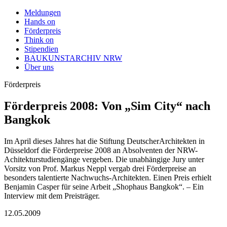
Meldungen
Hands on
Förderpreis
Think on
Stipendien
BAUKUNSTARCHIV NRW
Über uns
Förderpreis
Förderpreis 2008: Von „Sim City“ nach
Bangkok
Im April dieses Jahres hat die Stiftung DeutscherArchitekten in
Düsseldorf die Förderpreise 2008 an Absolventen der NRW-
Achitekturstudiengänge vergeben. Die unabhängige Jury unter
Vorsitz von Prof. Markus Neppl vergab drei Förderpreise an
besonders talentierte Nachwuchs-Architekten. Einen Preis erhielt
Benjamin Casper für seine Arbeit „Shophaus Bangkok“. – Ein
Interview mit dem Preisträger.
12.05.2009