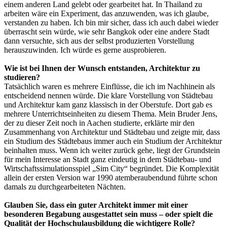
einem anderen Land gelebt oder gearbeitet hat. In Thailand zu
arbeiten wäre ein Experiment, das anzuwenden, was ich glaube,
verstanden zu haben. Ich bin mir sicher, dass ich auch dabei wieder
überrascht sein würde, wie sehr Bangkok oder eine andere Stadt
dann versuchte, sich aus der selbst produzierten Vorstellung
herauszuwinden. Ich würde es gerne ausprobieren.
Wie ist bei Ihnen der Wunsch entstanden, Architektur zu
studieren?
Tatsächlich waren es mehrere Einflüsse, die ich im Nachhinein als
entscheidend nennen würde. Die klare Vorstellung von Städtebau
und Architektur kam ganz klassisch in der Oberstufe. Dort gab es
mehrere Unterrichtseinheiten zu diesem Thema. Mein Bruder Jens,
der zu dieser Zeit noch in Aachen studierte, erklärte mir den
Zusammenhang von Architektur und Städtebau und zeigte mir, dass
ein Studium des Städtebaus immer auch ein Studium der Architektur
beinhalten muss. Wenn ich weiter zurück gehe, liegt der Grundstein
für mein Interesse an Stadt ganz eindeutig in dem Städtebau- und
Wirtschaftssimulationsspiel „Sim City“ begründet. Die Komplexität
allein der ersten Version war 1990 atemberaubendund führte schon
damals zu durchgearbeiteten Nächten.
Glauben Sie, dass ein guter Architekt immer mit einer
besonderen Begabung ausgestattet sein muss – oder spielt die
Qualität der Hochschulausbildung die wichtigere Rolle?